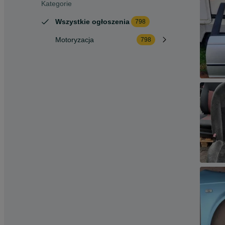
Kategorie
Wszystkie ogłoszenia
798
Motoryzacja
798