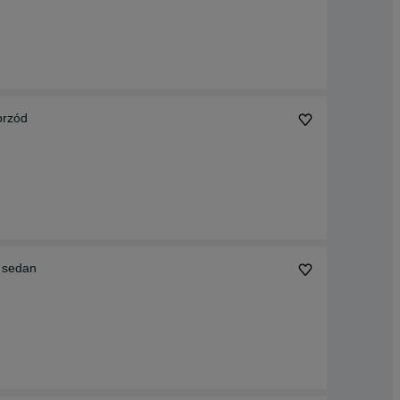
przód
c sedan