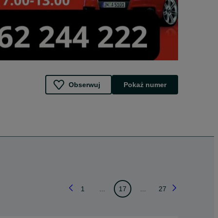
Obserwuj
Pokaż numer
1
...
17
...
27